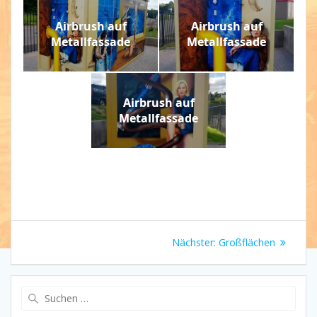
Airbrush auf
Airbrush auf
Metallfassade
Metallfassade
Airbrush auf
Metallfassade
Beitragsnavigation
Nächster
Nächster:
Großflächen
Beitrag:
Suchen
nach: