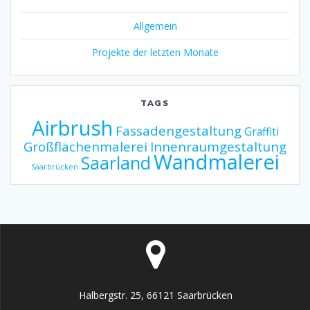
Allgemein
Projekte der letzten Monate
TAGS
Airbrush
Fassadengestaltung
Graffiti
Großflächenmalerei
Innenraumgestaltung
Wandmalerei
Saarland
Saarbrücken
Halbergstr. 25, 66121 Saarbrücken