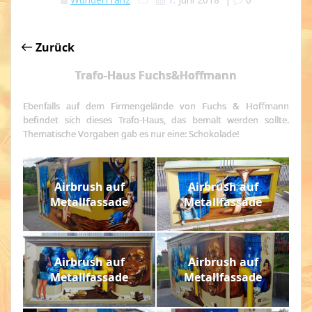
Zurück
Trafo-Haus Fuchs&Hoffmann
Ebenfalls auf dem Firmengelände von Fuchs & Hoffmann
befindet sich dieses Trafo-Haus, das bemalt werden sollte.
Thematische Vorgaben gab es nur eine: Schokolade!
Airbrush auf
Airbrush auf
Metallfassade
Metallfassade
Airbrush auf
Airbrush auf
Metallfassade
Metallfassade