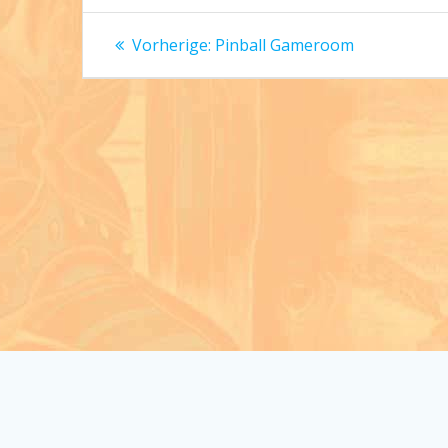
Beitragsnavigation
Vorheriger
Vorherige:
Pinball Gameroom
Beitrag: