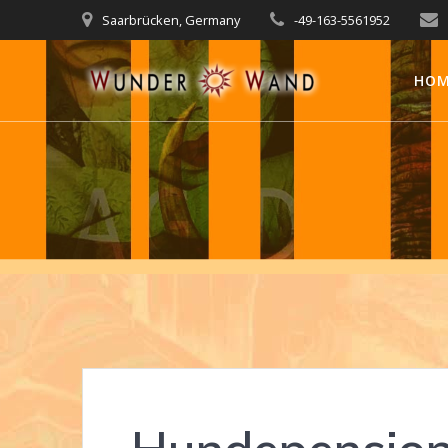
Zum
Saarbrücken, Germany
-49-163-5561952
Inhalt
springen
HO