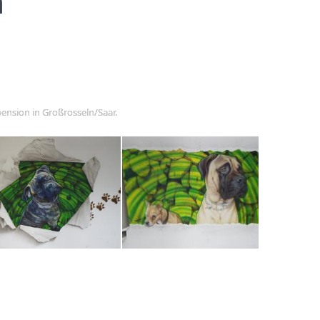
n
ension in Großrosseln/Saar.