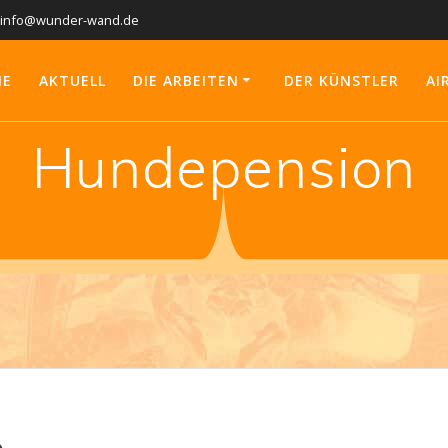
info@wunder-wand.de
ME
AKTUELL
DIE ARBEITEN
DER KÜNSTLER
AI
Hundepension