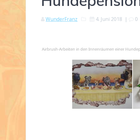
Hundepensio
WunderFranz
4. Juni 2018
|
0
Airbrush-Arbeiten in den Innenräumen einer Hundep