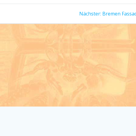
Nächster
Nächster:
Bremen Fassa
Beitrag: