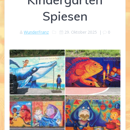
Spiesen
WunderFranz
29. Oktober 2025
|
0