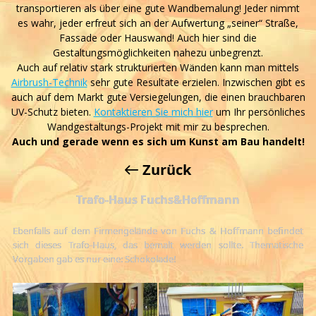
transportieren als über eine gute Wandbemalung! Jeder nimmt
es wahr, jeder erfreut sich an der Aufwertung „seiner“ Straße,
Fassade oder Hauswand! Auch hier sind die
Gestaltungsmöglichkeiten nahezu unbegrenzt.
Auch auf relativ stark strukturierten Wänden kann man mittels
Airbrush-Technik
sehr gute Resultate erzielen. Inzwischen gibt es
auch auf dem Markt gute Versiegelungen, die einen brauchbaren
UV-Schutz bieten.
Kontaktieren Sie mich hier
um Ihr persönliches
Wandgestaltungs-Projekt mit mir zu besprechen.
Auch und gerade wenn es sich um Kunst am Bau handelt!
Zurück
Trafo-Haus Fuchs&Hoffmann
Ebenfalls auf dem Firmengelände von Fuchs & Hoffmann befindet
sich dieses Trafo-Haus, das bemalt werden sollte. Thematische
Vorgaben gab es nur eine: Schokolade!