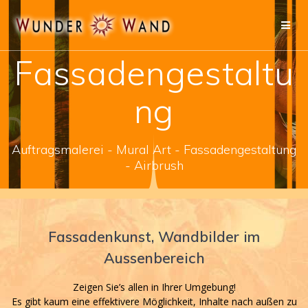
Zum
Inhalt
springen
Fassadengestaltu
ng
Auftragsmalerei - Mural Art - Fassadengestaltung
- Airbrush
Fassadenkunst, Wandbilder im
Aussenbereich
Zeigen Sie’s allen in Ihrer Umgebung!
Es gibt kaum eine effektivere Möglichkeit, Inhalte nach außen zu