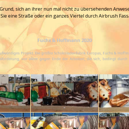
Grund, sich an ihrer nun mal nicht zu übersehenden Anwese
 eine Straße oder ein ganzes Viertel durch Airbrush Fass
Fuchs & Hoffmann 2020
laufwändiges Projekt. Die größte Schokoladenfabrik Europas, Fuchs & Hoff
orderung, vor allem gegen Ende der Arbeiten, die sich, bedingt durch