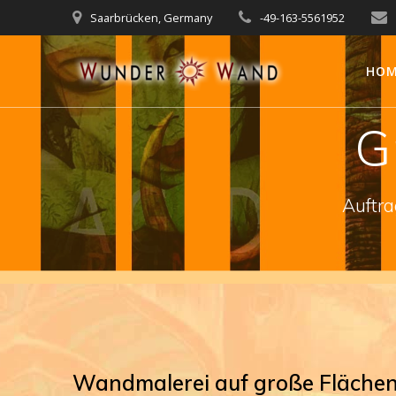
Zum
Saarbrücken, Germany
-49-163-5561952
Inhalt
springen
HO
G
Auftra
Wandmalerei auf große Fläche