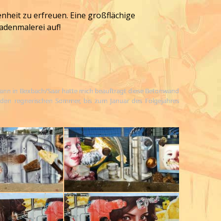
nheit zu erfreuen. Eine großflächige
adenmalerei auf!
mann in Bexbach/Saar hatte mich beauftragt diese Betonwand
 den regnerischen Sommer, bis zum Januar des Folgejahres