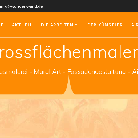
info@wunder-wand.de
ME
AKTUELL
DIE ARBEITEN
DER KÜNSTLER
AI
rossflächenmaler
gsmalerei - Mural Art - Fassadengestaltung - A
n