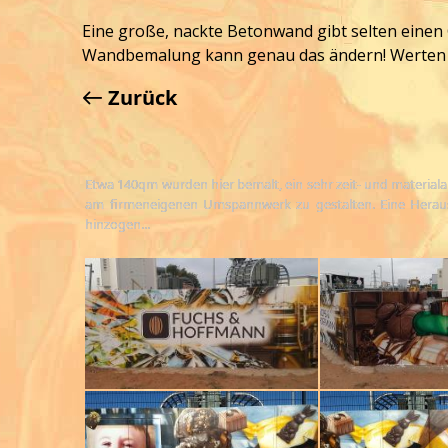
Eine große, nackte Betonwand gibt selten einen 
Wandbemalung kann genau das ändern! Werten Sie
Zurück
Etwa 140qm wurden hier bemalt, ein sehr zeit- und materia
am firmeneigenen Umspannwerk zu gestalten. Eine Herausf
hinzogen...