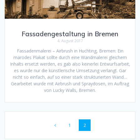
Fassadengestaltung in Bremen
4. August 2017
Fassadenmalerei – Airbrush in Huchting, Bremen: Ein
marodes Plakat sollte durch eine Wandmalerei gleichem
Inhalts ersetzt werden, es gab also keinerlei Entwurfsarbeit,
es wurde nur die künstlerische Umsetzung verlangt. Gar
nicht so einfach, auf so einer stark strukturierten Wand…
Gearbeitet wurde mit Airbrush und Spraydosen, im Auftrag
von Lucky Walls, Bremen.
Beitragsnavigation
Seite
Seite
1
2