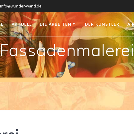
info@wunder-wand.de
ME
AKTUELL
DIE ARBEITEN
DER KÜNSTLER
AI
Fassadenmalere