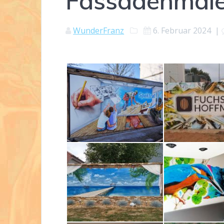
Fassadenmale
WunderFranz
6. Februar 2024
|