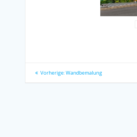
Beitragsnavigation
Vorheriger
Vorherige:
Wandbemalung
Beitrag: