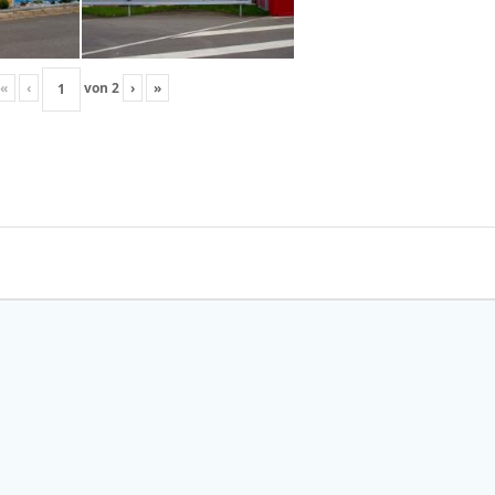
«
‹
von
2
›
»