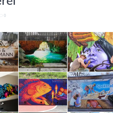
rei
0