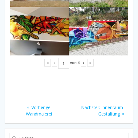
«
‹
von
4
›
»
Beitragsnavigation
Vorheriger
Nächster
Vorherige:
Nächster:
Innenraum-
Beitrag:
Beitrag:
Wandmalerei
Gestaltung
Suchen