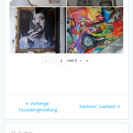
«
‹
von
5
›
»
Beitragsnavigation
Vorheriger
Vorherige:
Nächster
Nächster:
Saarland
Beitrag:
Fassadengestaltung
Beitrag:
Suchen