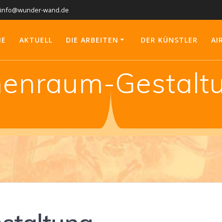
info@wunder-wand.de
ME
AKTUELL
DIE ARBEITEN
DER KÜNSTLER
AI
nenraum-Gestalt