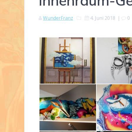
Innenraum-Ge
WunderFranz
4. Juni 2018
|
0