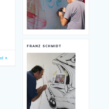
FRANZ SCHMIDT
er
nd
: