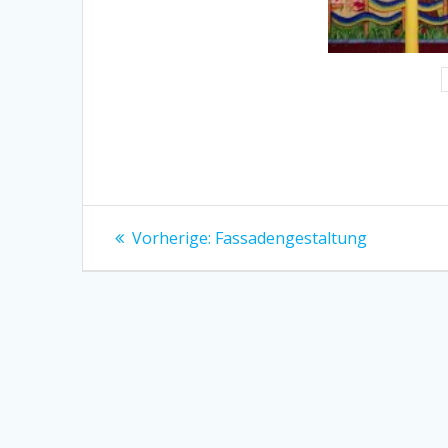
Beitragsnavigation
Vorheriger
Vorherige:
Fassadengestaltung
Beitrag: