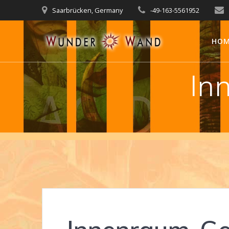
Zum
Saarbrücken, Germany
-49-163-5561952
Inhalt
springen
HO
In