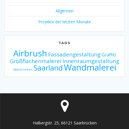
Allgemein
Projekte der letzten Monate
TAGS
Airbrush
Fassadengestaltung
Graffiti
Großflächenmalerei
Innenraumgestaltung
Wandmalerei
Saarland
Saarbrücken
Halbergstr. 25, 66121 Saarbrücken