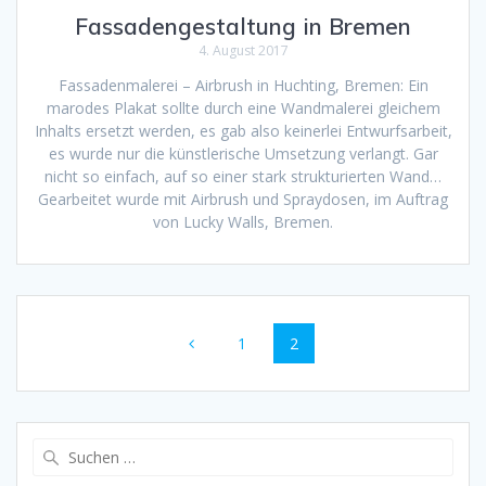
Fassadengestaltung in Bremen
4. August 2017
Fassadenmalerei – Airbrush in Huchting, Bremen: Ein
marodes Plakat sollte durch eine Wandmalerei gleichem
Inhalts ersetzt werden, es gab also keinerlei Entwurfsarbeit,
es wurde nur die künstlerische Umsetzung verlangt. Gar
nicht so einfach, auf so einer stark strukturierten Wand…
Gearbeitet wurde mit Airbrush und Spraydosen, im Auftrag
von Lucky Walls, Bremen.
Beitragsnavigation
Seite
Seite
1
2
Suchen
nach: